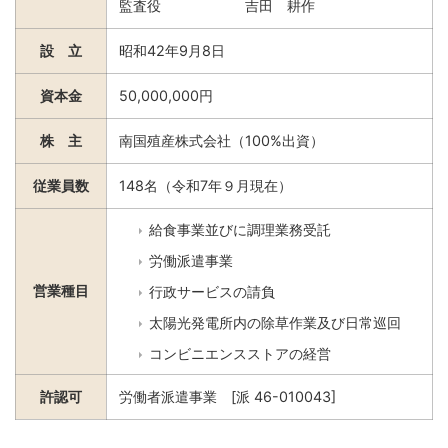
監査役 吉田 耕作
設 立
昭和42年9月8日
資本金
50,000,000円
株 主
南国殖産株式会社（100%出資）
従業員数
148名（令和7年９月現在）
給食事業並びに調理業務受託
労働派遣事業
営業種目
行政サービスの請負
太陽光発電所内の除草作業及び日常巡回
コンビニエンスストアの経営
許認可
労働者派遣事業 [派 46-010043]