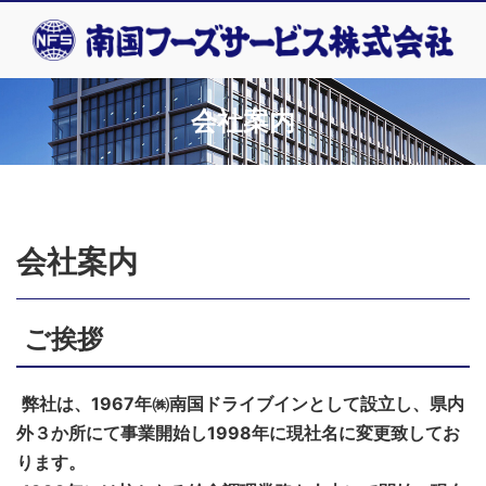
会社案内
会社案内
ご挨拶
弊社は、1967年㈱南国ドライブインとして設立し、県内
外３か所にて事業開始し1998年に現社名に変更致してお
ります。